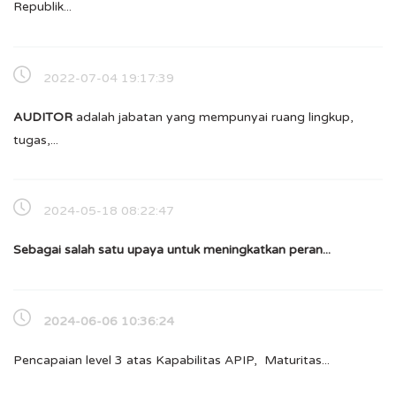
Republik...
2022-07-04 19:17:39
A
UDITOR
adalah jabatan yang mempunyai ruang lingkup,
tugas,...
2024-05-18 08:22:47
Sebagai salah satu upaya untuk meningkatkan peran...
2024-06-06 10:36:24
Pencapaian level 3 atas Kapabilitas APIP, Maturitas...