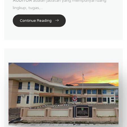
A
UDITOR
adalah jabatan yang mempunyai ruang
lingkup, tugas,...
Continue Reading