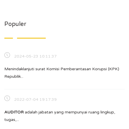
Populer
2024-05-23 10:11:37
Menindaklanjuti surat Komisi Pemberantasan Korupsi (KPK)
Republik...
2022-07-04 19:17:39
A
UDITOR
adalah jabatan yang mempunyai ruang lingkup,
tugas,...