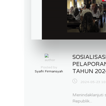
SOSIALISA
PELAPORAN
Posted by
TAHUN 202
Syafri Firmansyah
2024-05-23 10
Menindaklanjuti 
Republik...