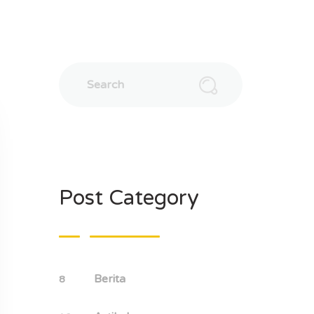
Post Category
Berita
8