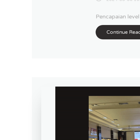
Pencapaian level 
Continue Rea