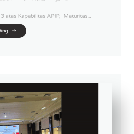
3 atas Kapabilitas APIP, Maturitas...
ding